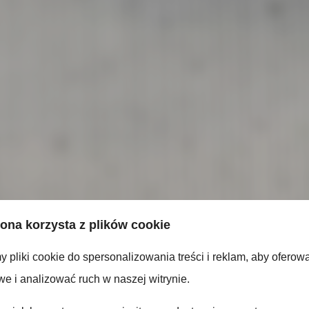
rona korzysta z plików cookie
 pliki cookie do spersonalizowania treści i reklam, aby oferow
e i analizować ruch w naszej witrynie.