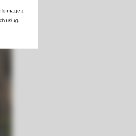
nformacje z
ch usług.