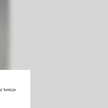
ać funkcje